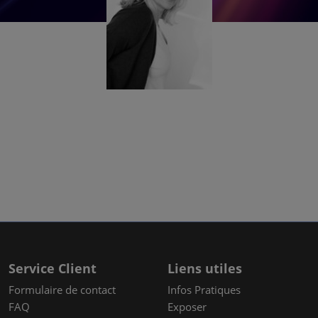
Sophie Nathan
Directrice partenariats
+33 (0)1 47 56 65 29
sophie.nathan@rxglobal.com
Service Client
Liens utiles
Formulaire de contact
Infos Pratiques
FAQ
Exposer