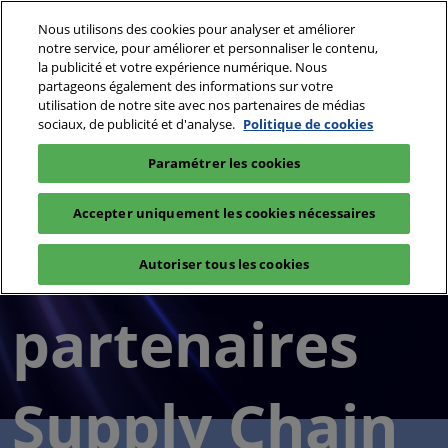
Accéder
N
Nous utilisons des cookies pour analyser et améliorer
au
d
notre service, pour améliorer et personnaliser le contenu,
contenu
p
la publicité et votre expérience numérique. Nous
1 & 2 déc. 2026
Je réserve mon badge
partageons également des informations sur votre
o
Paris - Porte de Versailles - Pav. 1
utilisation de notre site avec nos partenaires de médias
sociaux, de publicité et d'analyse.
Politique de cookies
Paramétrer les cookies
Accepter uniquement les cookies nécessaires
Les
Autoriser tous les cookies
partenaires
Supply Chain