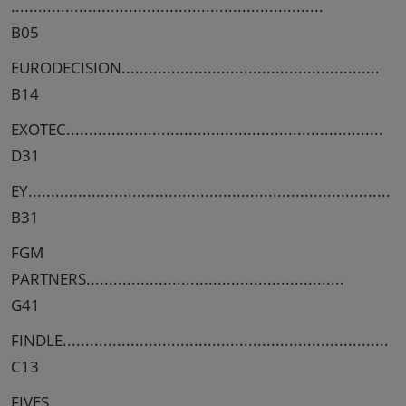
.....................................................................
B05
EURODECISION.........................................................
B14
EXOTEC......................................................................
D31
EY................................................................................
B31
FGM
PARTNERS.........................................................
G41
FINDLE........................................................................
C13
FIVES