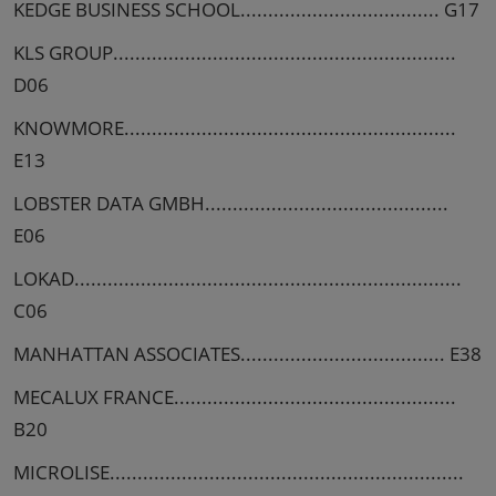
KEDGE BUSINESS SCHOOL.................................... G17
KLS GROUP..............................................................
D06
KNOWMORE............................................................
E13
LOBSTER DATA GMBH............................................
E06
LOKAD......................................................................
C06
MANHATTAN ASSOCIATES..................................... E38
MECALUX FRANCE...................................................
B20
MICROLISE................................................................