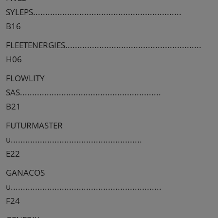
SYLEPS.............................................................
B16
FLEETENERGIES........................................................
H06
FLOWLITY
SAS..........................................................
B21
FUTURMASTER
u......................................................
E22
GANACOS
u..............................................................
F24