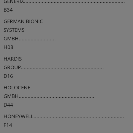
GENERIX....................................................................
B34
GERMAN BIONIC
SYSTEMS
GMBH.........................
H08
HARDIS
GROUP........................................................
D16
HOLOCENE
GMBH...................................................
D44
HONEYWELL.............................................................
F14