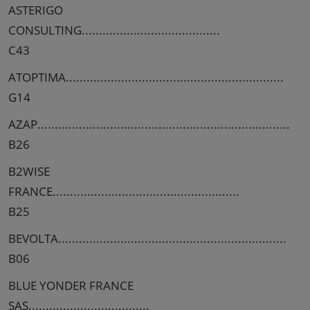
ASTERIGO
CONSULTING........................................
C43
ATOPTIMA...............................................................
G14
AZAP.........................................................................
B26
B2WISE
FRANCE......................................................
B25
BEVOLTA..................................................................
B06
BLUE YONDER FRANCE
SAS...................................