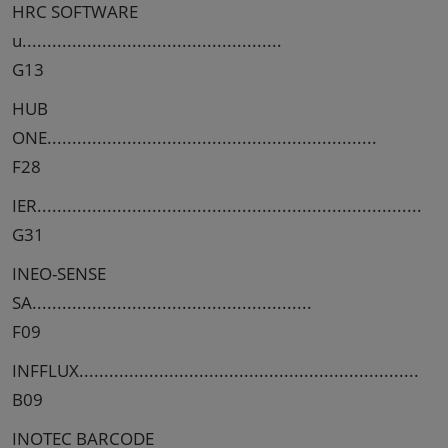
HRC SOFTWARE
u....................................................
G13
HUB
ONE..................................................................
F28
IER.............................................................................
G31
INEO-SENSE
SA........................................................
F09
INFFLUX....................................................................
B09
INOTEC BARCODE