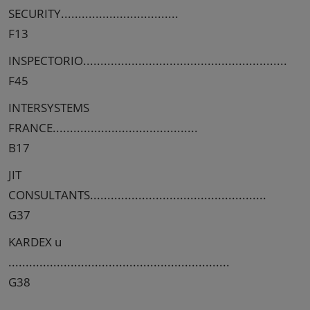
SECURITY..................................
F13
INSPECTORIO...........................................................
F45
INTERSYSTEMS
FRANCE..........................................
B17
JIT
CONSULTANTS...................................................
G37
KARDEX u
................................................................
G38