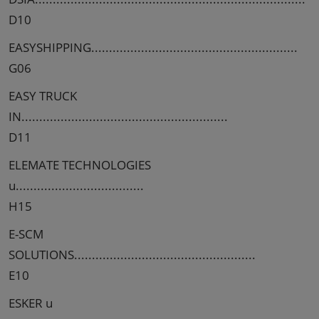
D10
EASYSHIPPING..........................................................
G06
EASY TRUCK
IN..........................................................
D11
ELEMATE TECHNOLOGIES
u....................................
H15
E-SCM
SOLUTIONS...................................................
E10
ESKER u