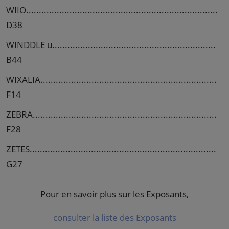
WIIO...........................................................................
D38
WINDDLE u................................................................
B44
WIXALIA.....................................................................
F14
ZEBRA........................................................................
F28
ZETES.........................................................................
G27
Pour en savoir plus sur les Exposants,
consulter la liste des Exposants