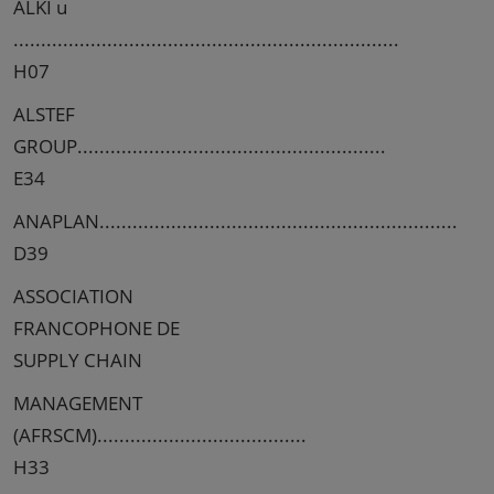
ALKI u
......................................................................
H07
ALSTEF
GROUP........................................................
E34
ANAPLAN.................................................................
D39
ASSOCIATION
FRANCOPHONE DE
SUPPLY CHAIN
MANAGEMENT
(AFRSCM)......................................
H33