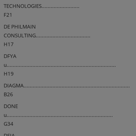
TECHNOLOGIES.........................
F21
DE PHILMAIN
CONSULTING....................................
H17
DFYA
u........................................................................
H19
DIAGMA......................................................................
B26
DONE
u......................................................................
G34
DSIA............................................................................