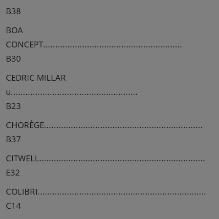
B38
BOA
CONCEPT.........................................................
B30
CEDRIC MILLAR
u....................................................
B23
CHORÈGE.................................................................
B37
CITWELL....................................................................
E32
COLIBRI.....................................................................
C14