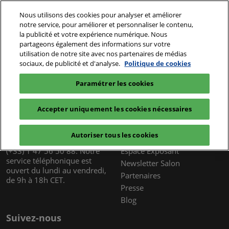
Accéder
Nous utilisons des cookies pour analyser et améliorer
au
notre service, pour améliorer et personnaliser le contenu,
contenu
la publicité et votre expérience numérique. Nous
1 & 2 déc. 2026
Je réserve mon badge
partageons également des informations sur votre
Paris - Porte de Versailles - Pav. 1
utilisation de notre site avec nos partenaires de médias
sociaux, de publicité et d'analyse.
Politique de cookies
Paramétrer les cookies
Accepter uniquement les cookies nécessaires
Service Client
Liens utiles
Formulaire de contact
Infos Pratiques
Autoriser tous les cookies
FAQ
Exposer
(+33) 1 47 56 50 88. Notre
Espace Exposant
service téléphonique est
Newsletter Salon
ouvert du lundi au vendredi,
Partenaires
de 9h à 18h CET.
Presse
Blog
Suivez-nous